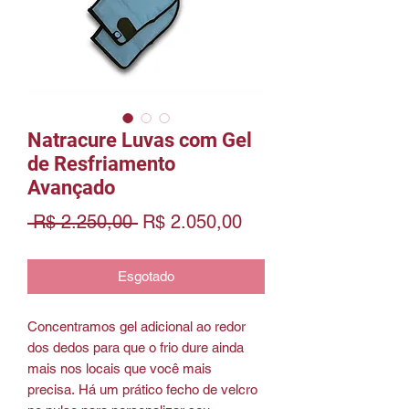
Natracure Luvas com Gel
de Resfriamento
Avançado
Preço
Preço
 R$ 2.250,00 
R$ 2.050,00
normal
promocional
Esgotado
Concentramos gel adicional ao redor
dos dedos para que o frio dure ainda
mais nos locais que você mais
precisa. Há um prático fecho de velcro