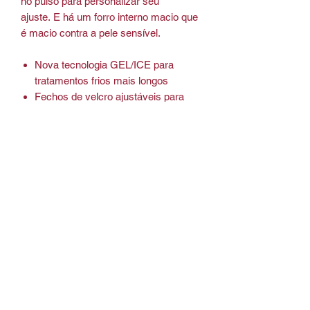
no pulso para personalizar seu
ajuste. E há um forro interno macio que
é macio contra a pele sensível.
Nova tecnologia GEL/ICE para
tratamentos frios mais longos
Fechos de velcro ajustáveis ​​para
ajuste personalizado
Compatível com freezer ou geladeira
Forro interno macio é suave contra a
pele sensível
Mais gel frio concentrado ao redor
dos dedos
Benefícios da Crioterapia
A crioterapia oferece diversos
benefícios para pacientes em
tratamento de quimioterapia, incluindo: